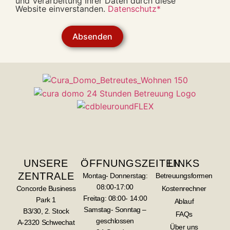
und Verarbeitung Ihrer Daten durch diese
Website einverstanden.
Datenschutz*
Absenden
UNSERE
ÖFFNUNGSZEITEN
LINKS
ZENTRALE
Montag- Donnerstag:
Betreuungsformen
08:00-17:00
Concorde Business
Kostenrechner
Freitag: 08:00- 14:00
Park 1
Ablauf
Samstag- Sonntag –
B3/30, 2. Stock
FAQs
geschlossen
A-2320 Schwechat
Über uns