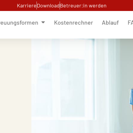
Karriere
Download
Betreuer:in werden
reuungsformen
Kostenrechner
Ablauf
F