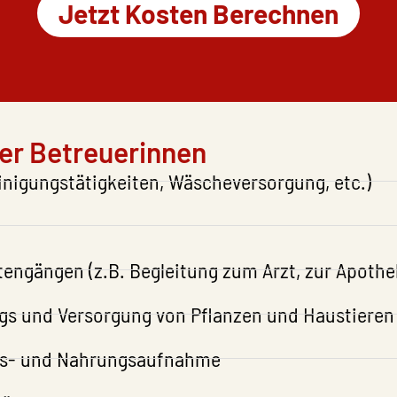
Jetzt Kosten Berechnen
er Betreuerinnen
nigungstätigkeiten, Wäscheversorgung, etc.)
engängen (z.B. Begleitung zum Arzt, zur Apothek
gs und Versorgung von Pflanzen und Haustieren
its- und Nahrungsaufnahme