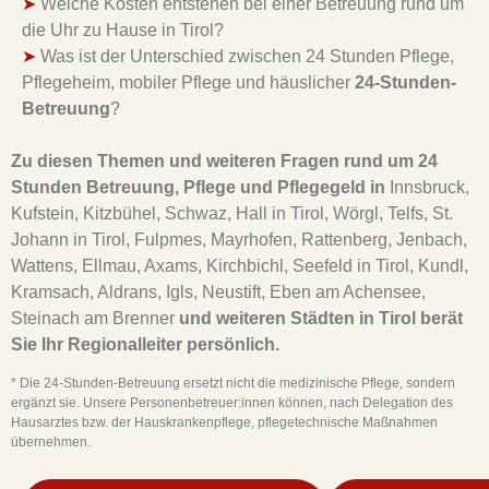
➤
Welche Kosten entstehen bei einer Betreuung rund um
die Uhr zu Hause in Tirol?
➤
Was ist der Unterschied zwischen 24 Stunden Pflege,
Pflegeheim, mobiler Pflege und häuslicher
24-Stunden-
Betreuung
?
Zu diesen Themen und weiteren Fragen rund um 24
Stunden Betreuung, Pflege und Pflegegeld in
Innsbruck,
Kufstein, Kitzbühel, Schwaz, Hall in Tirol, Wörgl, Telfs, St.
Johann in Tirol, Fulpmes, Mayrhofen, Rattenberg, Jenbach,
Wattens, Ellmau, Axams, Kirchbichl, Seefeld in Tirol, Kundl,
Kramsach, Aldrans, Igls, Neustift, Eben am Achensee,
Steinach am Brenner
und weiteren Städten in Tirol berät
Sie Ihr Regionalleiter persönlich.
* Die 24-Stunden-Betreuung ersetzt nicht die medizinische Pflege, sondern
ergänzt sie. Unsere Personenbetreuer:innen können, nach Delegation des
Hausarztes bzw. der Hauskrankenpflege, pflegetechnische Maßnahmen
übernehmen.