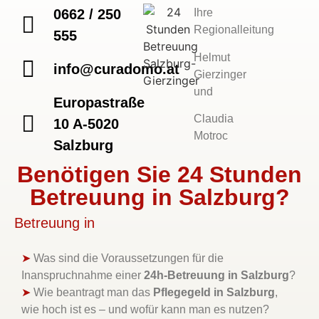
0662 / 250
Ihre
Regionalleitung
555
Helmut
info@curadomo.at
Gierzinger
und
Europastraße
Claudia
10 A-5020
Motroc
Salzburg
Benötigen Sie 24 Stunden
Betreuung in Salzburg?
Betreuung in
➤
Was sind die Voraussetzungen für die
Inanspruchnahme einer
24h-Betreuung in Salzburg
?
➤
Wie beantragt man das
Pflegegeld in Salzburg
,
wie hoch ist es – und wofür kann man es nutzen?