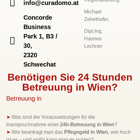
info@curadomo.at
Michael
Concorde
Zehethofer,
Business
Dipl.Ing.
Park 1, B3 /
Hannes
30,
Lechner
2320
Schwechat
Benötigen Sie 24 Stunden
Betreuung in Wien?
Betreuung in
➤
Was sind die Voraussetzungen für die
Inanspruchnahme einer
24h-Betreuung in Wien
?
➤
Wie beantragt man das
Pflegegeld in Wien
, wie hoch
ist es – und wofür kann man es nutzen?