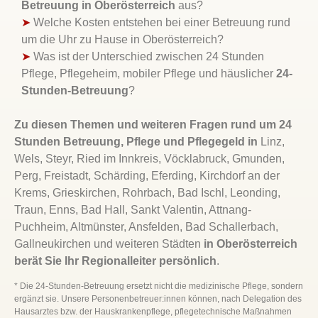
Betreuung in Oberösterreich
aus?
➤
Welche Kosten entstehen bei einer Betreuung rund
um die Uhr zu Hause in Oberösterreich?
➤
Was ist der Unterschied zwischen 24 Stunden
Pflege, Pflegeheim, mobiler Pflege und häuslicher
24-
Stunden-Betreuung
?
Zu diesen Themen und weiteren Fragen rund um 24
Stunden Betreuung, Pflege und Pflegegeld in
Linz,
Wels, Steyr, Ried im Innkreis, Vöcklabruck, Gmunden,
Perg, Freistadt, Schärding, Eferding, Kirchdorf an der
Krems, Grieskirchen, Rohrbach, Bad Ischl, Leonding,
Traun, Enns, Bad Hall, Sankt Valentin, Attnang-
Puchheim, Altmünster, Ansfelden, Bad Schallerbach,
Gallneukirchen und weiteren Städten
in Oberösterreich
berät Sie Ihr Regionalleiter persönlich
.
* Die 24-Stunden-Betreuung ersetzt nicht die medizinische Pflege, sondern
ergänzt sie. Unsere Personenbetreuer:innen können, nach Delegation des
Hausarztes bzw. der Hauskrankenpflege, pflegetechnische Maßnahmen