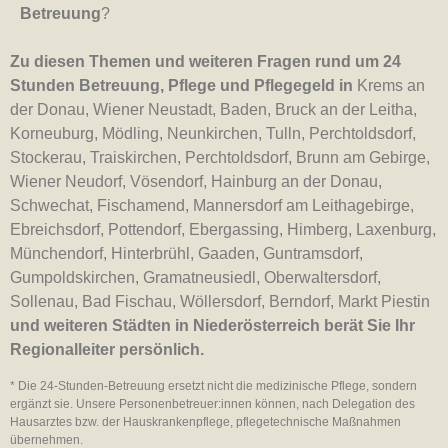
Betreuung
?
Zu diesen Themen und weiteren Fragen rund um 24
Stunden Betreuung, Pflege und Pflegegeld in
Krems an
der Donau, Wiener Neustadt, Baden, Bruck an der Leitha,
Korneuburg, Mödling, Neunkirchen, Tulln, Perchtoldsdorf,
Stockerau, Traiskirchen, Perchtoldsdorf, Brunn am Gebirge,
Wiener Neudorf, Vösendorf, Hainburg an der Donau,
Schwechat, Fischamend, Mannersdorf am Leithagebirge,
Ebreichsdorf, Pottendorf, Ebergassing, Himberg, Laxenburg,
Münchendorf, Hinterbrühl, Gaaden, Guntramsdorf,
Gumpoldskirchen, Gramatneusiedl, Oberwaltersdorf,
Sollenau, Bad Fischau, Wöllersdorf, Berndorf, Markt Piestin
und weiteren Städten in Niederösterreich berät Sie Ihr
Regionalleiter persönlich.
* Die 24-Stunden-Betreuung ersetzt nicht die medizinische Pflege, sondern
ergänzt sie. Unsere Personenbetreuer:innen können, nach Delegation des
Hausarztes bzw. der Hauskrankenpflege, pflegetechnische Maßnahmen
übernehmen.