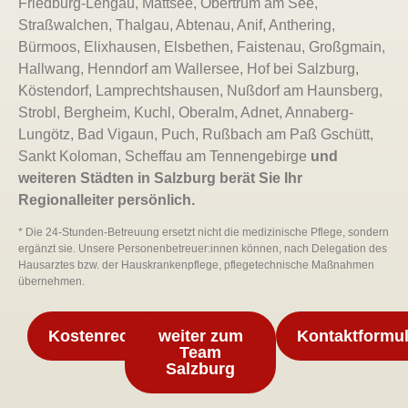
Friedburg-Lengau, Mattsee, Obertrum am See,
Straßwalchen, Thalgau, Abtenau, Anif, Anthering,
Bürmoos, Elixhausen, Elsbethen, Faistenau, Großgmain,
Hallwang, Henndorf am Wallersee, Hof bei Salzburg,
Köstendorf, Lamprechtshausen, Nußdorf am Haunsberg,
Strobl, Bergheim, Kuchl, Oberalm, Adnet, Annaberg-
Lungötz, Bad Vigaun, Puch, Rußbach am Paß Gschütt,
Sankt Koloman, Scheffau am Tennengebirge
und
weiteren Städten in Salzburg berät Sie Ihr
Regionalleiter persönlich.
* Die 24-Stunden-Betreuung ersetzt nicht die medizinische Pflege, sondern
ergänzt sie. Unsere Personenbetreuer:innen können, nach Delegation des
Hausarztes bzw. der Hauskrankenpflege, pflegetechnische Maßnahmen
übernehmen.
Kostenrechner
weiter zum
Kontaktformul
Team
Salzburg