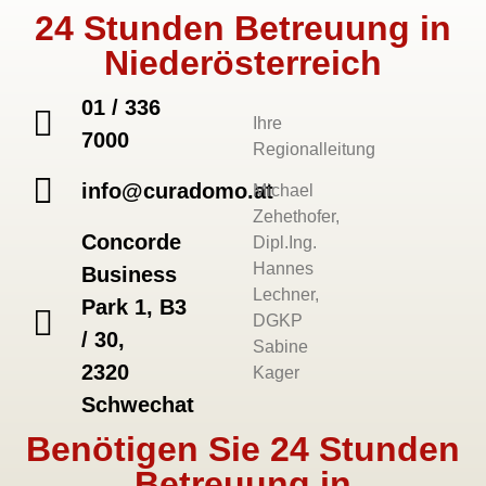
24 Stunden Betreuung in
Niederösterreich
01 / 336
Ihre
7000
Regionalleitung
info@curadomo.at
Michael
Zehethofer,
Concorde
Dipl.Ing.
Hannes
Business
Lechner,
Park 1, B3
DGKP
/ 30,
Sabine
2320
Kager
Schwechat
Benötigen Sie 24 Stunden
Betreuung in