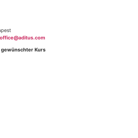
apest
office
@aditus.
com
& gewünschter Kurs