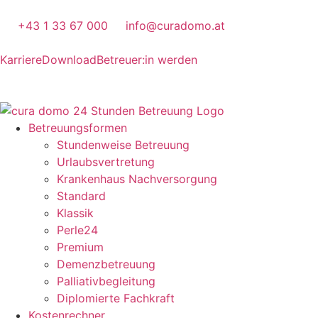
+43 1 33 67 000
info@curadomo.at
Karriere
Download
Betreuer:in werden
Betreuungsformen
Stundenweise Betreuung
Urlaubsvertretung
Krankenhaus Nachversorgung
Standard
Klassik
Perle24
Premium
Demenzbetreuung
Palliativbegleitung
Diplomierte Fachkraft
Kostenrechner