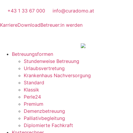
+43 1 33 67 000
info@curadomo.at
Karriere
Download
Betreuer:in werden
Betreuungsformen
Stundenweise Betreuung
Urlaubsvertretung
Krankenhaus Nachversorgung
Standard
Klassik
Perle24
Premium
Demenzbetreuung
Palliativbegleitung
Diplomierte Fachkraft
Kostenrechner