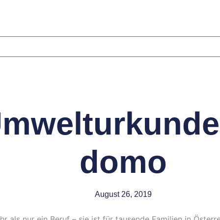
mwelturkunde 
domo
August 26, 2019
 als nur ein Beruf – sie ist für tausende Familien in Österr