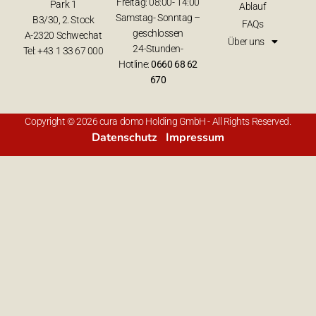
Freitag: 08:00- 14:00
Park 1
Ablauf
Samstag- Sonntag –
B3/30, 2. Stock
FAQs
geschlossen
A-2320 Schwechat
Über uns
24-Stunden-
Tel: +43 1 33 67 000
Hotline:
0660 68 62
670
Copyright © 2026 cura domo Holding GmbH - All Rights Reserved.
Datenschutz
Impressum