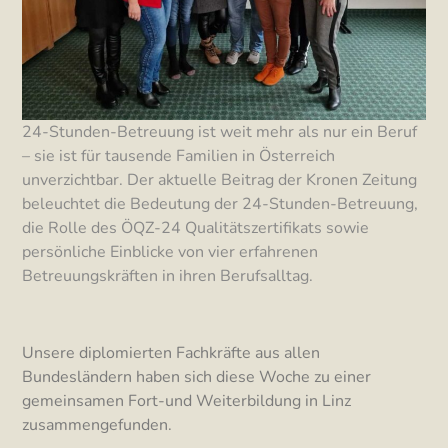
24-Stunden-Betreuung ist weit mehr als nur ein Beruf
– sie ist für tausende Familien in Österreich
unverzichtbar. Der aktuelle Beitrag der Kronen Zeitung
beleuchtet die Bedeutung der 24-Stunden-Betreuung,
die Rolle des ÖQZ-24 Qualitätszertifikats sowie
persönliche Einblicke von vier erfahrenen
Betreuungskräften in ihren Berufsalltag.
Unsere diplomierten Fachkräfte aus allen
Bundesländern haben sich diese Woche zu einer
gemeinsamen Fort-und Weiterbildung in Linz
zusammengefunden.