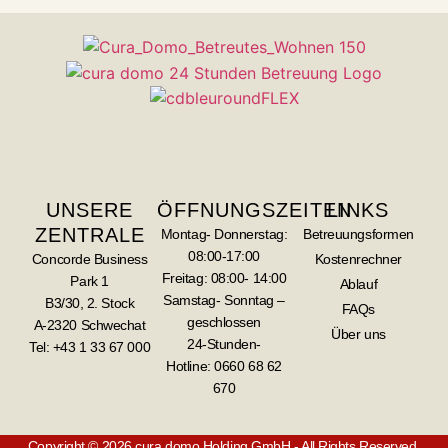
UNSERE
ÖFFNUNGSZEITEN
LINKS
ZENTRALE
Montag- Donnerstag:
Betreuungsformen
08:00-17:00
Concorde Business
Kostenrechner
Freitag: 08:00- 14:00
Park 1
Ablauf
Samstag- Sonntag –
B3/30, 2. Stock
FAQs
geschlossen
A-2320 Schwechat
Über uns
24-Stunden-
Tel: +43 1 33 67 000
Hotline:
0660 68 62
670
Copyright © 2026 cura domo Holding GmbH - All Rights Reserved.