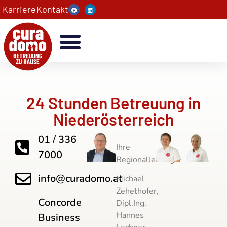
Karriere
Kontakt
24 Stunden Betreuung in
Niederösterreich
01 / 336
Ihre
7000
Regionalleitung
info@curadomo.at
Michael
Zehethofer,
Concorde
Dipl.Ing.
Hannes
Business