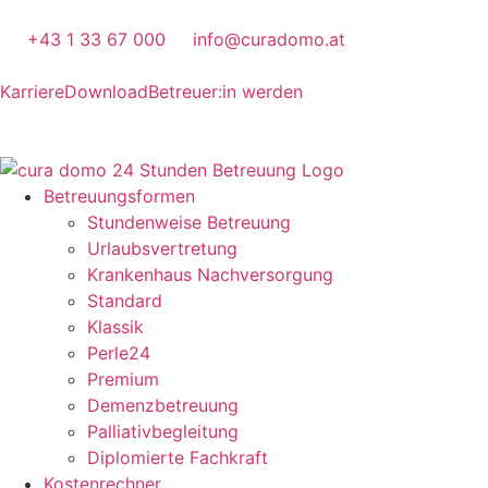
+43 1 33 67 000
info@curadomo.at
Karriere
Download
Betreuer:in werden
Betreuungsformen
Stundenweise Betreuung
Urlaubsvertretung
Krankenhaus Nachversorgung
Standard
Klassik
Perle24
Premium
Demenzbetreuung
Palliativbegleitung
Diplomierte Fachkraft
Kostenrechner