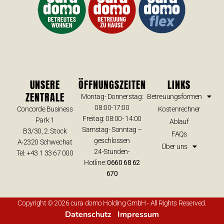
UNSERE
ÖFFNUNGSZEITEN
LINKS
ZENTRALE
Montag- Donnerstag:
Betreuungsformen
08:00-17:00
Concorde Business
Kostenrechner
Freitag: 08:00- 14:00
Park 1
Ablauf
Samstag- Sonntag –
B3/30, 2. Stock
FAQs
geschlossen
A-2320 Schwechat
Über uns
24-Stunden-
Tel: +43 1 33 67 000
Hotline:
0660 68 62
670
Copyright © 2026 cura domo Holding GmbH - All Rights Reserved.
Datenschutz
Impressum