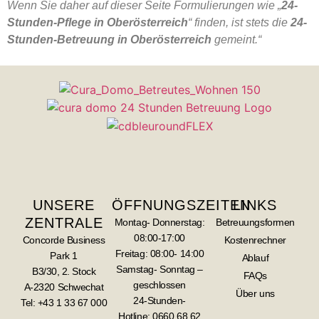
Wenn Sie daher auf dieser Seite Formulierungen wie „
24-
Stunden-Pflege in Oberösterreich
“ finden, ist stets die
24-
Stunden-Betreuung in Oberösterreich
gemeint.“
UNSERE
ÖFFNUNGSZEITEN
LINKS
ZENTRALE
Montag- Donnerstag:
Betreuungsformen
08:00-17:00
Concorde Business
Kostenrechner
Freitag: 08:00- 14:00
Park 1
Ablauf
Samstag- Sonntag –
B3/30, 2. Stock
FAQs
geschlossen
A-2320 Schwechat
Über uns
24-Stunden-
Tel: +43 1 33 67 000
Hotline:
0660 68 62